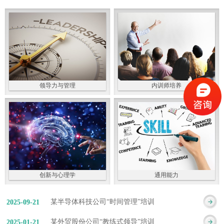
领导力与管理
内训师培养
创新与心理学
通用能力
某半导体科技公司“时间管理”培训
2025
-
09
-
21
某外贸股份公司“教练式领导”培训
2025
-
01
-
21