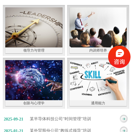
领导力与管理
内训师培养
创新与心理学
通用能力
某半导体科技公司“时间管理”培训
2025
-
09
-
21
某外贸股份公司“教练式领导”培训
2025
-
01
-
21