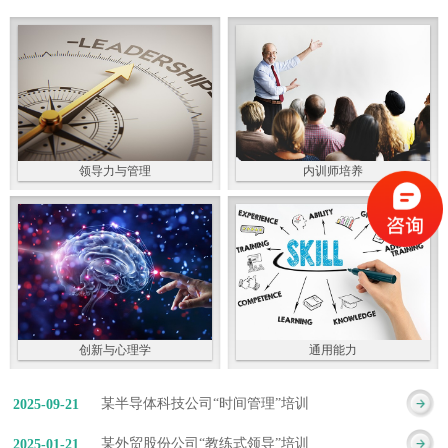
领导力与管理
内训师培养
创新与心理学
通用能力
某半导体科技公司“时间管理”培训
2025
-
09
-
21
某外贸股份公司“教练式领导”培训
2025
-
01
-
21