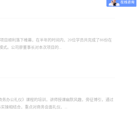
解析。学员分组进行实战演练，运用SWOT分析、平衡计分卡等
跃、讨论热烈。课程结束后，学员皆表示收获颇丰。
训项目顺利落下帷幕，在半年的时间内，20位学员共完成了86份在
模式。公司廖董事长对本次项目的...
金。
了《商务办公礼仪》课程的培训，讲师授课幽默风趣，旁征博引，通过
操相结合，重点对商务会面礼仪、...
程结束后，学员们都表示受益匪浅，意犹未尽。