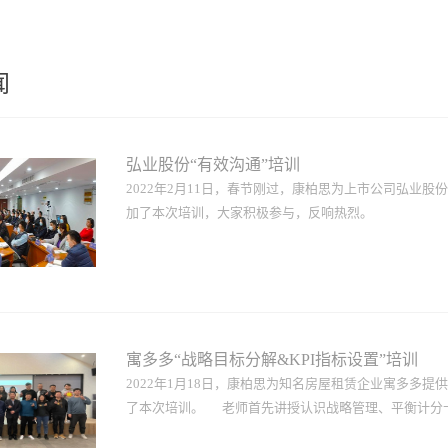
闻
弘业股份“有效沟通”培训
2022年2月11日，春节刚过，康柏思为上市公司弘业
加了本次培训，大家积极参与，反响热烈。
寓多多“战略目标分解&KPI指标设置”培训
2022年1月18日，康柏思为知名房屋租赁企业寓多多提
了本次培训。 老师首先讲授认识战略管理、平衡计分卡的