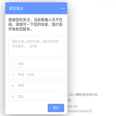
请您留言
感谢您的关注，当前客服人员不在
线，请填写一下您的信息，我们会
尽快和您联系。
培训服务
新闻资讯
康柏思
Copyright ©2005 - 2013 康柏思咨询公司
沪ICP备13035496号
咨询电话：4008 678 178
提交
沪公网安备 31010402006962号