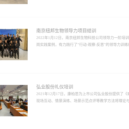
等内容，再结合案例分析，系统性地进行理论分享、概念
工具进一步明确公司愿景、细化阶段目标。现场气氛活
南京纽邦生物领导力项目结训
2022年1月12日，南京纽邦生物科技公司领导力一阶培
岗实践案例，有力践行了“行动-观察-反思”的领导力训练
成果给予高度评价，并为优秀团队和学员颁发了学习基
弘业股份礼仪培训
2021年12月17日，康柏思为上市公司弘业股份提供
现场互动、情景演练、场景示范点评等教学方法将理论与实
公共礼仪、就餐礼仪、乘车礼仪等方面进行了讲解。课