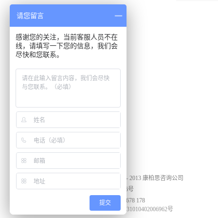
请您留言
感谢您的关注，当前客服人员不在
线，请填写一下您的信息，我们会
尽快和您联系。
培训服务
新闻资讯
康柏思
Copyright ©2005 - 2013 康柏思咨询公司
沪ICP备13035496号
咨询电话：4008 678 178
提交
沪公网安备 31010402006962号