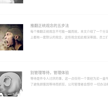
者”，不受传统观念的束缚，并热心帮助别人挣脱那种束
脱现状、打开心态，让我们看到新的可能性。他们是“建筑
激发我们产生不同想法的文章，尤其是在应对棘手或长期
步》只能让我们走这么远了。如 果办公场所要满足女性
随之改变。他们倾向于过度自信，因此常被误认为具有胜
时间太长，睡眠太少，给女性带来了额外压力，因为女性
推翻正统观念的五步法
竞争。但好消息是，男性正在改变他们定义领导力的方式
每个推翻正统观念不可能一蹴而就，本文介绍了一个分
基础的行业尚未被颠覆，请做好准备。克 莱顿·克里斯
上都有一套默认的观念，这些观念如此根深蒂固，员工们甚
式颠覆。或许在新的一年，麦肯锡会受雇于梵蒂冈教廷、
克斯的老板。咨询公司正在行动，试图抵挡住对它们商业
健 体系。欧洲工商管理学院（INSEAD）和麻省理工学
导致一系列的盲点，使人们停滞不前、抵制变革。最终结
论...
战和日常工作。整个组织应当有意识地从内部和外部来
了解内部惯例和团队其他成员对这些做法的态度。而引入
决找出正统观念 面对那些让人感到不舒服的事实时，领
别管理等待，管理体验
会给人带来启发。领导者不但要留意哪些人的意见一致，
等待是件令人讨厌的事，这一点任何一个曾经为买一盒
标志性故事——特别是失败故事——进行细致的解构常常
了避免顾客因等待而抓狂，公司管理者会想尽 一切办法缩
可能体会最深，因此不妨找他们来谈谈。事先列出已经
做出了承诺，就应该信守 这些承诺。2. 问一问“为什
简单的口头禅——“为什么不？”这是一种有益的做法，
识到，等待未必会带来负面影响，只要措施得当，等待可
方式是将每个回答都改成“...
对游客排队时间的管理。虽然游客们花在排队上的时间