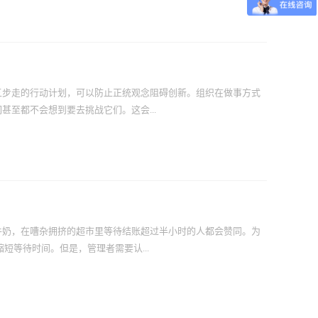
缚。和这种自由思考的人在一起，是令人兴奋的事，他们让我们摆
师”，善于打造系统，号召人们作出贡献，...
存在的管理问题上。清单如下，看看诸位有何想法？1.《向前一
以及家庭的需求，那么男性需要做出改变，我们对他们的期待也应
任工作的能力，并 获得晋升作为奖励。而男性特质则使他们工作
需要负担更多家庭和子女相关的责任，在工作时长上和男性无 法
，并要求他们的工作更适应家庭需求。2.如果你所在的以知识为
五步走的行动计划，可以防止正统观念阻碍创新。组织在做事方式
坦森和他的合著者认为，战略咨询业即将和法律业一样，发生大爆炸
至都不会想到要去挑战它们。这会...
英格兰银行和美国职业冰 球队纽约巡游者以及职业篮球队纽约尼
模式的威胁。同时，迈克尔·波特详细解释了需要如何颠覆医疗保
院（MIT）的教授就大型开放式网络课程（MOOCs）的优势进行辩
果便是人们进入了“自动驾驶”模式，想不到更好的方式来应对挑
寻找正统观念。内部正统观念通常渗透到公司文化中，领导者需要
业外人士往往可以给企业带来全新的角度，颠覆行业惯例。1. 坚
导者必须具备非常开放的心态。即便只是说出正统观念是什么，也
而 且要知道哪些建议引发了最积极的回应。对于组织或行业内的
牛奶，在嘈杂拥挤的超市里等待结账超过半小时的人都会赞同。为
会收到出人意料的结果。年轻员工和新员工对 于企业中正统观念
短等待时间。但是，管理者需要认...
识别的常见正统观念，可以提醒项目的每位参与者：既然他们已经
么不？” 要挑战先入为主的观念，有一个办法便是每时每刻都默念一个
能够确保你不会重返积习或错过重要机会。考虑这一问题的另一种
以成为一种中性甚至积极的体验。最典型的例子就是迪士尼乐 园
比花在游乐项目上的时间还多，但是园方总是有办法让游客们一天