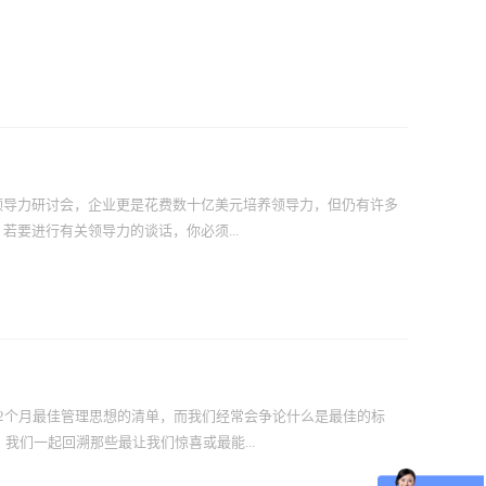
领导力研讨会，企业更是花费数十亿美元培养领导力，但仍有许多
要进行有关领导力的谈话，你必须...
惩罚那些不愿按你的要求做事的人。在这个情况下，如果你还可以
不到这些，那么你就是个官僚。组织若要获得真正的领导力优势，
shment over authority）最大化。他们必须相信，有可能用一
s）为例，他是“维基百科”的创始人，成千上万名维基百科撰稿者，无需
平台，激励并组织了众多人群策群力，而获得卓越非凡的成就。那
2个月最佳管理思想的清单，而我们经常会争论什么是最佳的标
些特性？他们是“预言家”，是生活在未来的人，他们拥有足以吸
我们一起回溯那些最让我们惊喜或最能...
而且喜欢加入已经在努力做“下一件大事”的人。他们是“反向思考