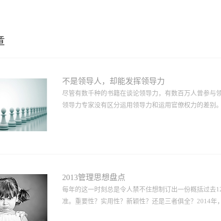
章
不是领导人，却能发挥领导力
尽管有数千种的书籍在谈论领导力，有数百万人曾参与
领导力专家没有区分运用领导力和运用官僚权力的差别。若
假设你没有权力：你没有“负责”任何事情，而且你不能
让别人出色地完成任务，那么你就是领导人。如果你做
很多成员都必须了解如何把自己的“成就／权威比”（accompli
点点权力来成就大事。以吉米·威尔士（Jimmy Wale
2013管理思想盘点
向威尔士报告，然而，他这位“社会建筑师”建立了一个
每年的这一时刻总是令人禁不住想制订出一份概括过去1
么，能够激励他人而使他们影响力大增的人，他们具备哪
准。重要性？实用性？新颖性？还是三者俱全？2014年，
引他人的愿景，指出“可以做哪些事”。人们总是向前看，