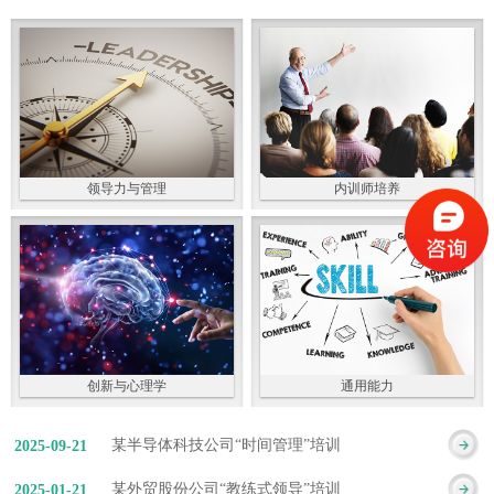
领导力与管理
内训师培养
创新与心理学
通用能力
某半导体科技公司“时间管理”培训
2025
-
09
-
21
某外贸股份公司“教练式领导”培训
2025
-
01
-
21