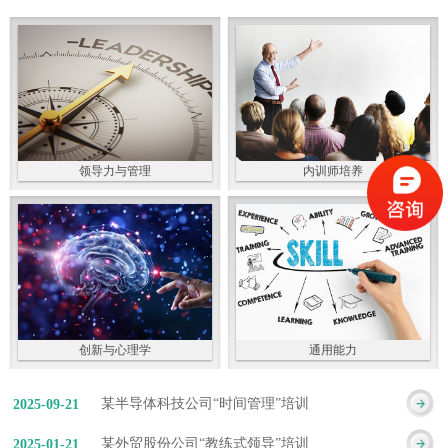
领导力与管理
内训师培养
创新与心理学
通用能力
某半导体科技公司“时间管理”培训
2025
-
09
-
21
某外贸股份公司“教练式领导”培训
2025
-
01
-
21