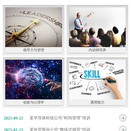
领导力与管理
内训师培养
创新与心理学
通用能力
某半导体科技公司“时间管理”培训
2025
-
09
-
21
某外贸股份公司“教练式领导”培训
2025
-
01
-
21