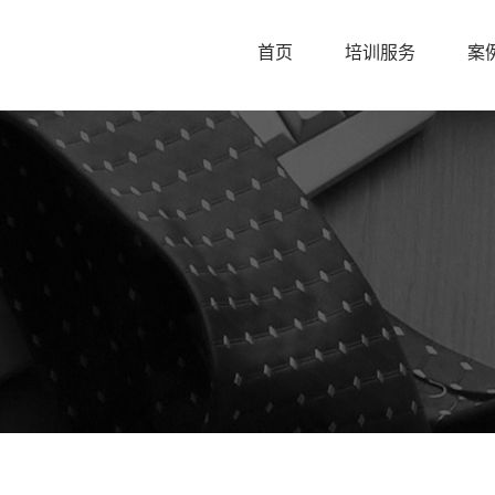
首页
培训服务
案