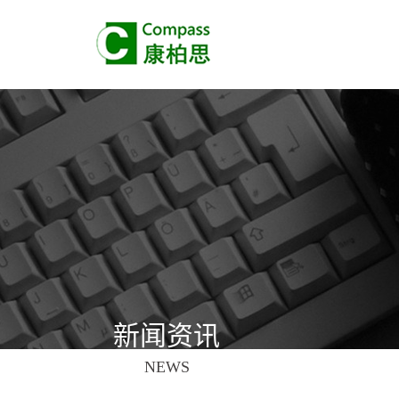
新闻资讯
NEWS