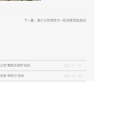
下一篇：
某IT公司领导力一阶训练项目启动
公司“教练式领导”培训
2025
-
01
-
21
协会“领导力”培训
2024
-
12
-
30