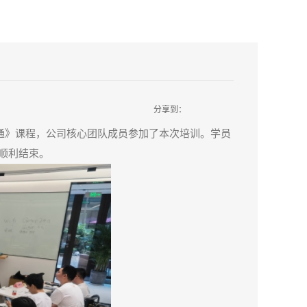
分享到：
沟通》课程，公司核心团队成员参加了本次培训。学员
顺利结束。