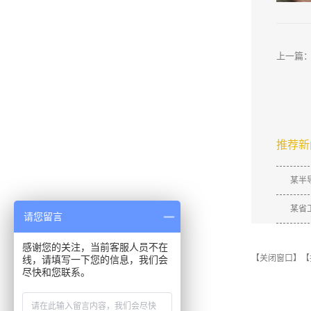
上一篇
推荐新
某半
某省
请您留言
感谢您的关注，当前客服人员不在
【关闭窗口】
【
线，请填写一下您的信息，我们会
尽快和您联系。