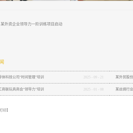
：
某外资企业领导力一阶训练项目启动
闻
导体科技公司“时间管理”培训
2025
-
09
-
21
某外贸股份
工商联玩具商会“领导力”培训
2025
-
01
-
08
某丝绸行业
打印】