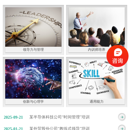
领导力与管理
内训师培养
创新与心理学
通用能力
某半导体科技公司“时间管理”培训
2025
-
09
-
21
某外贸股份公司“教练式领导”培训
2025
-
01
-
21