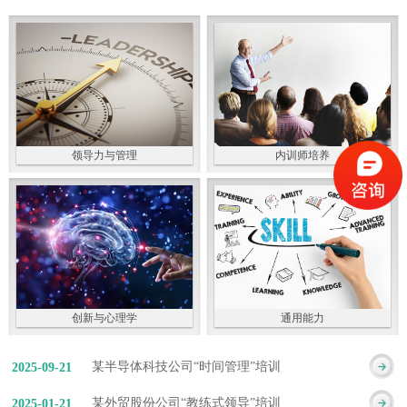
领导力与管理
内训师培养
创新与心理学
通用能力
某半导体科技公司“时间管理”培训
2025
-
09
-
21
某外贸股份公司“教练式领导”培训
2025
-
01
-
21