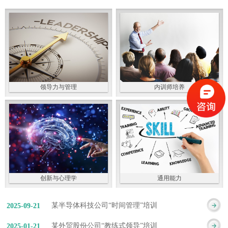
领导力与管理
内训师培养
创新与心理学
通用能力
某半导体科技公司“时间管理”培训
2025
-
09
-
21
某外贸股份公司“教练式领导”培训
2025
-
01
-
21