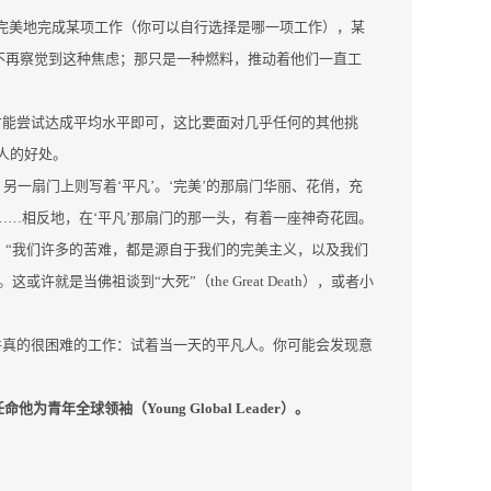
完美地完成某项工作（你可以自行选择是哪一项工作），某
不再察觉到这种焦虑；那只是一种燃料，推动着他们一直工
才能尝试达成平均水平即可，这比要面对几乎任何的其他挑
人的好处。
另一扇门上则写着‘平凡’。‘完美’的那扇门华丽、花俏，充
……相反地，在‘平凡’那扇门的那一头，有着一座神奇花园。
，“我们许多的苦难，都是源自于我们的完美主义，以及我们
是当佛祖谈到“大死”（the Great Death），或者小
件真的很困难的工作：试着当一天的平凡人。你可能会发现意
青年全球领袖（Young Global Leader）。