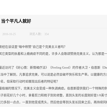
，当个平凡人就好
：
2016-10-25
浏览人数：
354
曾经在谈话里“暗中称赞”自己是个完美主义者吗？
其它类型的执着和上瘾病症不同的是，许多人会歌颂赞扬完美主义，认为那是
最近访问了《好心情：新情绪疗法》（Feeling Good）的作者大卫
‧
伯恩斯（Da
话当中了解到，凡事追求完美，可以说是必然会破坏快乐和生产率。以健康的方
为名，但采取行动时却展现出后者的特征呢？
最极端的情况下，完美主义会变成一种失调病症。伯恩斯提供我们一个特殊的例
镜子前花好几个小时，拿着剪刀和梳子到处修整，直到头发的长度刚好是1/8英
胡刀多刮一点点，一直到他变成秃头，然后他会等到头发长回来之后，再持续同