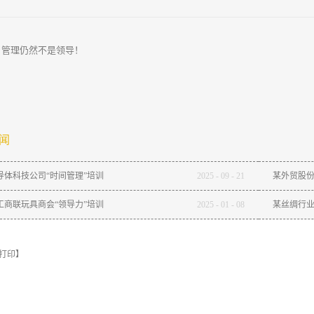
：
管理仍然不是领导！
闻
导体科技公司“时间管理”培训
2025
-
09
-
21
某外贸股份
工商联玩具商会“领导力”培训
2025
-
01
-
08
某丝绸行业
打印】