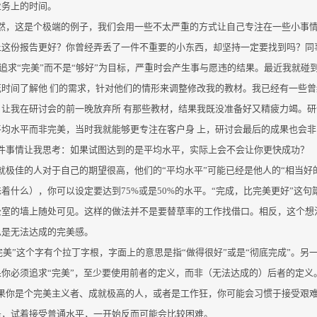
业务上的时间。
然，这是个极端的例子，我们会用一些不太严重的方式让自己专注在一些小事
让这份报告更好？你曾经弄丢了一件不重要的小东西，却坚持一定要找到吗？同事
 追求“完美”而不是“够好”为目标，严重时会产生事与愿违的结果。最近我就
花时间了解他 们的需求，针对他们的情形来调整修改我的教材。我已经有一些
，让我在研讨会的前一晚放弃所 有那些教材，结果我既没准备好又精疲力竭。
平均水平而非完美，当时我就能够更专注在客户身 上，研讨会最后的成果也会非
件事情让我思考：如果试图达到的是平均水平，实际上会不会让你更快成功？
就极佳的人对于自己的期望很高，他们的“平均水平”可能已经是他人的“相当好的水
着什么），你可以设定要达到75%或是50%的水平。“完成，比完美更好”这句箴
公室的墙上随处可见。这样的做法并不是要替草率的工作找借口。相反，这个想
总是无法达成的完美感。
完美”这个字有个拉丁字根，字面上的意思是指“做得很好”或是“彻底完成”。另
果你必须追求“完美”，至少要使用前者的定义，而非（无法达成的）后者的定义
果你是个完美主义者、成就极高的人，或者是工作狂，你可能会习惯于接受艰
是，试着接受普通水平，一开始反而可能会比较困难。