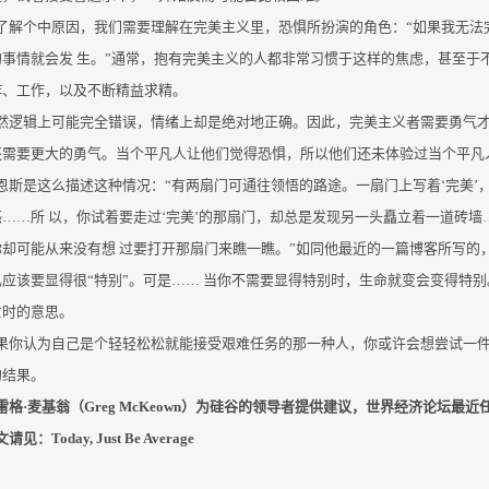
了解个中原因，我们需要理解在完美主义里，恐惧所扮演的角色：“如果我无法
的事情就会发 生。”通常，抱有完美主义的人都非常习惯于这样的焦虑，甚至于
作、工作，以及不断精益求精。
然逻辑上可能完全错误，情绪上却是绝对地正确。因此，完美主义者需要勇气
还需要更大的勇气。当个平凡人让他们觉得恐惧，所以他们还未体验过当个平凡
恩斯是这么描述这种情况：“有两扇门可通往领悟的路途。一扇门上写着‘完美’，
……所 以，你试着要走过‘完美’的那扇门，却总是发现另一头矗立着一道砖墙
你却可能从来没有想 过要打开那扇门来瞧一瞧。”如同他最近的一篇博客所写的
应该要显得很“特别”。可是…… 当你不需要显得特别时，生命就变会变得特别。这或许就
亡时的意思。
果你认为自己是个轻轻松松就能接受艰难任务的那一种人，你或许会想尝试一
的结果。
雷格·麦基翁（Greg McKeown）为硅谷的领导者提供建议，世界经济论坛最近任命他为
文请见：
Today, Just Be Average