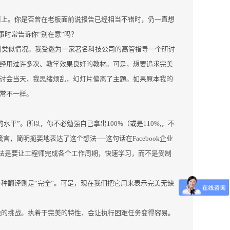
情上。你是否曾在老板面前说报告已经相当不错时，仍一直想
时常告诉你“别在意”吗？
碰到类似情况。我受邀为一家著名科技公司的高管指导一个研讨
曾经用过许多次、教学效果良好的教材。可是，想要追求完美
研讨会当天，我思绪烦乱，幻灯片偏离了主题。如果原本我的
常不一样。
平”。所以，你不必勉强自己拿出100%（或是110%,，不
言，简明扼要地表达了这个想法──这句话在Facebook企业
法是要让工程师完成各个工作周期，快速学习，而不是受制
一种翻译则是“完全”。可是，现在我们把它用来表示完美无缺
。
难的挑战。执着于完美的特性，会让执行困难任务变得容易。