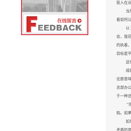
投入在
当
着如何
以
会，我
的执着
目标是
这
成
论那意味
总部办
于一种
“
陷。如
如
矛盾的