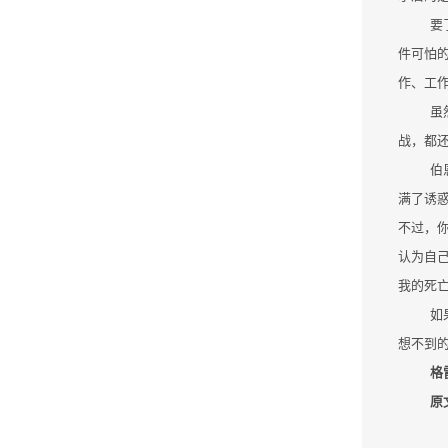
要
件可怕
作、工
虽
战，都
伯
满了诱惑
不过，
认为自己
我的死
如
想不到
格
原