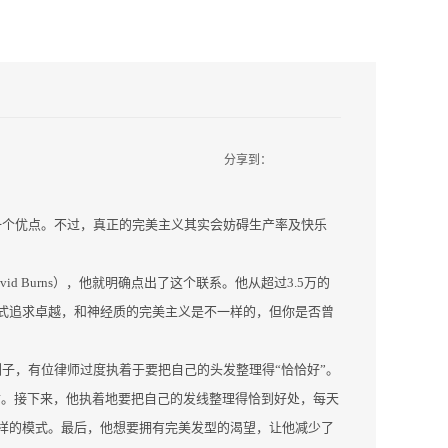
分享到：
一个优点。不过，真正的完美主义其实会妨碍生产率及快乐
vid Burns），他就明确点出了这个联系。他从超过3.5万的
式追求卓越，和神经质的完美主义是不一样的，但你是否曾
子，有位律师过度执着于要把自己的头发整理得“恰恰好”。
寸。接下来，他执着地要把自己的发线整理得恰到好处，每天
样的模式。最后，他想要拥有完美发型的渴望，让他减少了