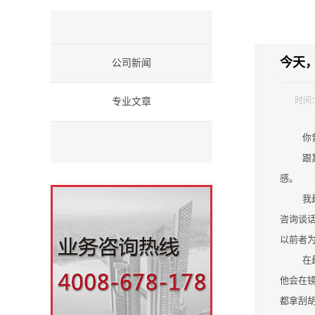
今天
公司新闻
时间
专业文章
你
跟
感。
我
咨询谈
以前者
在
他会在
都拿刮