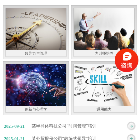
领导力与管理
内训师培养
创新与心理学
通用能力
某半导体科技公司“时间管理”培训
2025
-
09
-
21
某外贸股份公司“教练式领导”培训
2025
-
01
-
21