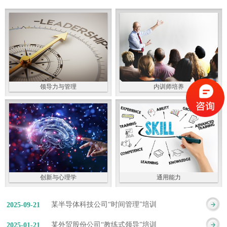
领导力与管理
内训师培养
创新与心理学
通用能力
某半导体科技公司“时间管理”培训
2025
-
09
-
21
某外贸股份公司“教练式领导”培训
2025
-
01
-
21