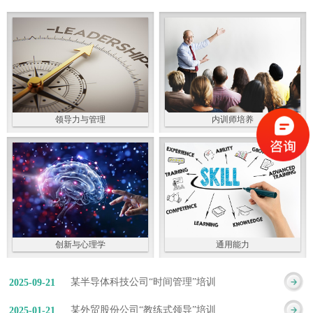
领导力与管理
内训师培养
创新与心理学
通用能力
某半导体科技公司“时间管理”培训
2025
-
09
-
21
某外贸股份公司“教练式领导”培训
2025
-
01
-
21