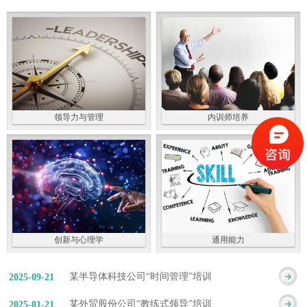
领导力与管理
内训师培养
创新与心理学
通用能力
某半导体科技公司“时间管理”培训
2025
-
09
-
21
某外贸股份公司“教练式领导”培训
2025
-
01
-
21