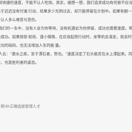
样快捷的速度，不能不让人吃惊。其实，细想一想，我们追求成功有何尝不应
由于迟迟没有付诸 行动，结果多少光阴过去，却只能停留在计划中。如果有朝
会让人多么难受与悲伤。
我们的一生中，没有人会为你等待，没有机遇会为你停留，成功也需要速度。
造成功。如果按部 就班、谨小慎微，在应该起而行动时，坐等机会溜走，就会
功的砝码，也无法增加人生的能 量。
人云：“激水之疾，至于漂石者，势也。”速度决定了石头能否在水上漂起来。
态，也是胜利者的姿态。
：
帮HR正确选拔管理人才