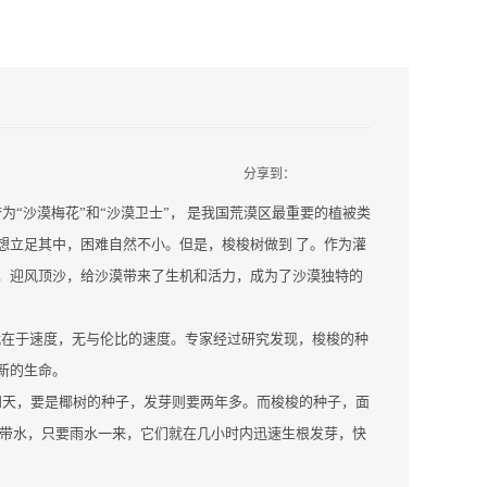
分享到：
“沙漠梅花”和“沙漠卫士”， 是我国荒漠区最重要的植被类
想立足其中，困难自然不小。但是，梭梭树做到 了。作为灌
，迎风顶沙，给沙漠带来了生机和活力，成为了沙漠独特的
就在于速度，无与伦比的速度。专家经过研究发现，梭梭的种
新的生命。
四天，要是椰树的种子，发芽则要两年多。而梭梭的种子，面
泥带水，只要雨水一来，它们就在几小时内迅速生根发芽，快