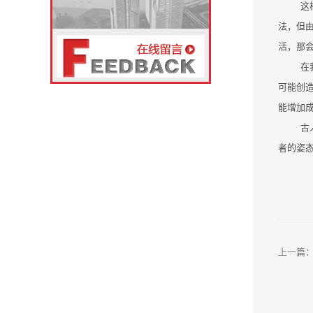
这
法，但
活，那
在
可能创
能增加成
古
者的姿
上一篇