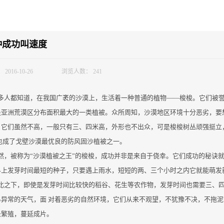
种成功叫速度
：
2016-10-26
浏览人数：
241
多人都知道，在我国广袤的沙漠上，生活着一种普通的植物——梭梭。它们被誉为
是亚洲荒漠区分布面积最大的一类植被。众所周知，沙漠地区环境十分恶劣，要
，它们虽然不高，一般只有三、四米高，外形也不出众，可是梭梭树丛顽强挺立
也成了戈壁沙漠最优良的防风固沙植被之一。
然，被称为“沙漠植被之王”的梭梭，成功并非是来自于侥幸。它们成功的秘诀
界上发芽时间最短的种子，只要遇上雨水，短短的两、三个小时之内它就能萌发
比之下，即使是发芽时间比较快的稻谷、花生等农作物，发芽时间也需要三、
旱异常的天气，面 对着恶劣的自然环境，它们从来不观望，不犹豫不决，不拖
长繁殖，蔓延成片。