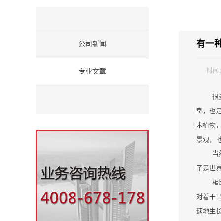
有一
公司新闻
时间
专业文章
很
型，也
木植物
景观， 
当
子是世
相
对着干
速地生