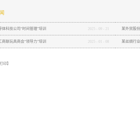
闻
导体科技公司“时间管理”培训
2025
-
09
-
21
某外贸股份
工商联玩具商会“领导力”培训
2025
-
01
-
08
某丝绸行业
打印】