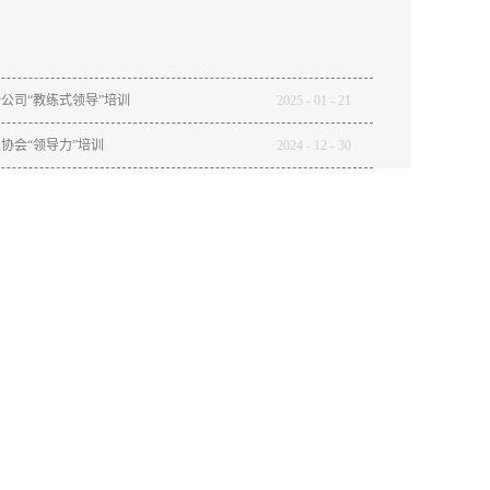
公司“教练式领导”培训
2025
-
01
-
21
协会“领导力”培训
2024
-
12
-
30