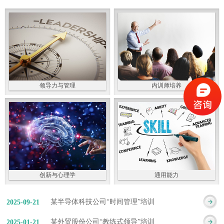
领导力与管理
内训师培养
创新与心理学
通用能力
某半导体科技公司“时间管理”培训
2025
-
09
-
21
某外贸股份公司“教练式领导”培训
2025
-
01
-
21