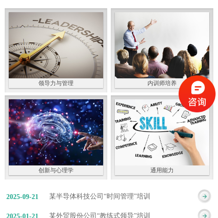
领导力与管理
内训师培养
创新与心理学
通用能力
某半导体科技公司“时间管理”培训
2025
-
09
-
21
某外贸股份公司“教练式领导”培训
2025
-
01
-
21