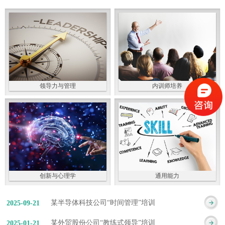
领导力与管理
内训师培养
创新与心理学
通用能力
某半导体科技公司“时间管理”培训
2025
-
09
-
21
某外贸股份公司“教练式领导”培训
2025
-
01
-
21