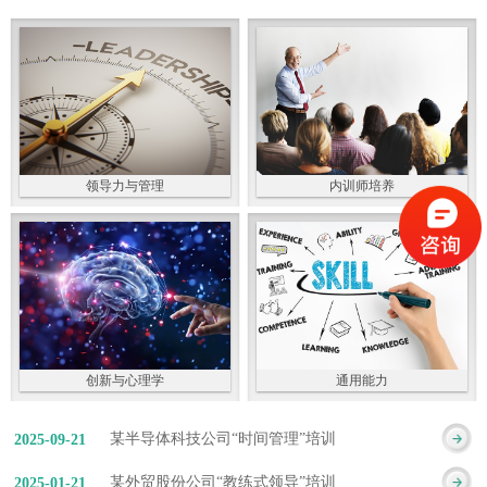
领导力与管理
内训师培养
创新与心理学
通用能力
某半导体科技公司“时间管理”培训
2025
-
09
-
21
某外贸股份公司“教练式领导”培训
2025
-
01
-
21