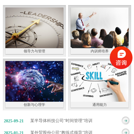
领导力与管理
内训师培养
创新与心理学
通用能力
某半导体科技公司“时间管理”培训
2025
-
09
-
21
某外贸股份公司“教练式领导”培训
2025
-
01
-
21