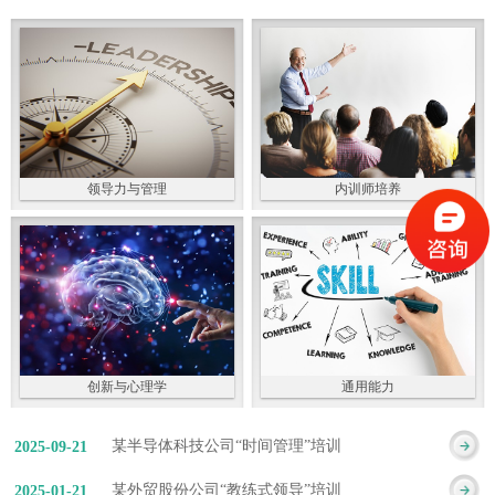
领导力与管理
内训师培养
创新与心理学
通用能力
某半导体科技公司“时间管理”培训
2025
-
09
-
21
某外贸股份公司“教练式领导”培训
2025
-
01
-
21